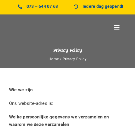
Ga
073 – 644 07 68
Iedere dag geopend!
naar
inhoud
Toggle
Navigat
Home
Privacy Policy
Home
»
Privacy Policy
Menukaart
Openingstijden
Wie we zijn
Contact
Ons website-adres is:
Welke persoonlijke gegevens we verzamelen en
waarom we deze verzamelen